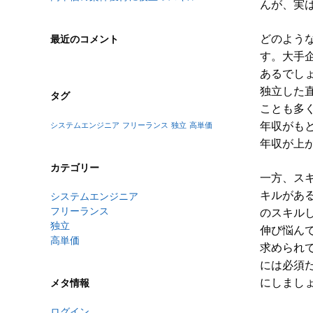
んが、実
どのよう
最近のコメント
す。大手
あるでし
独立した
タグ
ことも多
年収がも
システムエンジニア
フリーランス
独立
高単価
年収が上
カテゴリー
一方、ス
キルがあ
システムエンジニア
フリーランス
のスキル
独立
伸び悩ん
高単価
求められ
には必須
にしまし
メタ情報
ログイン