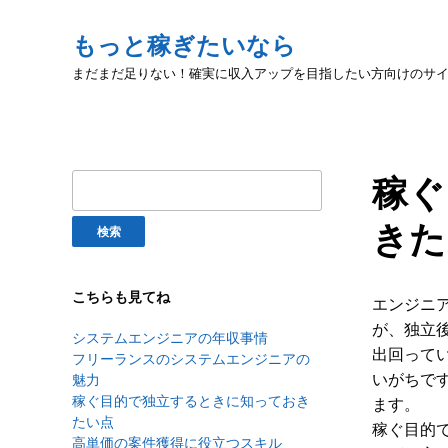
もっと稼ぎたいなら
まだまだ足りない！確実に収入アップを目指したい方向けのサ
稼ぐ
検
索:
きた
こちらも見てね
エンジニ
が、独立
システムエンジニアの年収事情
出回って
フリーランスのシステムエンジニアの
いがちで
魅力
稼ぐ目的で独立するときに知っておき
ます。
たい点
稼ぐ目的
高単価の案件獲得に役立つスキル